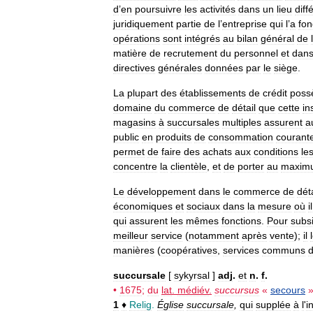
d
’
en
poursuivre
les
activités
dans
un
lieu
diff
juridiquement
partie
de
l
’
entreprise
qui
l
’
a
fo
opérations
sont
intégrés
au
bilan
général
de
l
matière
de
recrutement
du
personnel
et
dan
directives
générales
données
par
le
siège
.
La
plupart
des
établissements
de
crédit
poss
domaine
du
commerce
de
détail
que
cette
in
magasins
à
succursales
multiples
assurent
a
public
en
produits
de
consommation
courant
permet
de
faire
des
achats
aux
conditions
le
concentre
la
clientèle
,
et
de
porter
au
maxim
Le
développement
dans
le
commerce
de
déta
économiques
et
sociaux
dans
la
mesure
où
il
qui
assurent
les
mêmes
fonctions
.
Pour
subsi
meilleur
service
(
notamment
après
vente
);
il
manières
(
coopératives
,
services
communs
succursale
[
sykyrsal
]
adj
.
et
n
.
f
.
•
1675
;
du
lat
.
médiév
.
succursus
«
secours
»
1
♦
Relig
.
Église
succursale
,
qui
supplée
à
l
'
i