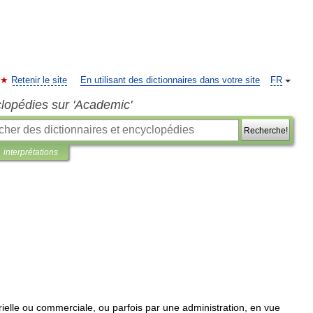
Retenir le site
En utilisant des dictionnaires dans votre site
FR
clopédies sur 'Academic'
Recherche!
interprétations
ielle
ou
commerciale
,
ou
parfois
par
une
administration
,
en
vue