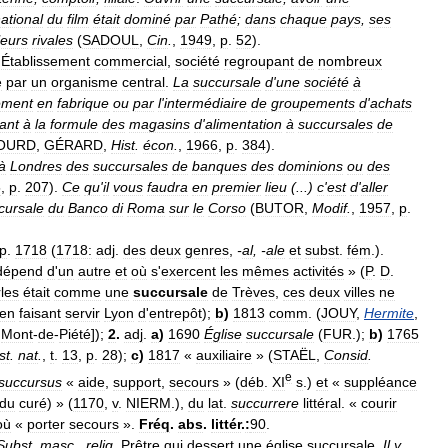
national
du
film
était
dominé
par
Pathé
;
dans
chaque
pays
,
ses
leurs
rivales
(
SADOUL
,
Cin
.
,
1949
,
p
.
52
).
.
Établissement
commercial
,
société
regroupant
de
nombreux
e
par
un
organisme
central
.
La
succursale
d
'
une
société
à
ement
en
fabrique
ou
par
l
'
intermédiaire
de
groupements
d
'
achats
ant
à
la
formule
des
magasins
d
'
alimentation
à
succursales
de
OURD
,
GÉRARD
,
Hist
.
écon
.
,
1966
,
p
.
384
).
à
Londres
des
succursales
de
banques
des
dominions
ou
des
5
,
p
.
207
).
Ce
qu
'
il
vous
faudra
en
premier
lieu
(...)
c
'
est
d
'
aller
cursale
du
Banco
di
Roma
sur
le
Corso
(
BUTOR
,
Modif
.
,
1957
,
p
.
p
.
1718
(
1718:
adj
.
des
deux
genres
,
-
al
, -
ale
et
subst
.
fém
.).
dépend
d
'
un
autre
et
où
s
'
exercent
les
mêmes
activités
» (
P
.
D
.
les
était
comme
une
succursale
de
Trèves
,
ces
deux
villes
ne
en
faisant
servir
Lyon
d
'
entrepôt
);
b
)
1813
comm
. (
JOUY
,
Hermite
,
Mont
-
de
-
Piété
]);
2
.
adj
.
a
)
1690
Église
succursale
(
FUR
.);
b
)
1765
st
.
nat
.
,
t
.
13
,
p
.
28
);
c
)
1817
«
auxiliaire
» (
STAËL
,
Consid
.
e
succursus
«
aide
,
support
,
secours
» (
déb
.
XI
s
.)
et
«
suppléance
du
curé
) » (
1170
,
v
.
NIERM
.),
du
lat
.
succurrere
littéral
. «
courir
où
«
porter
secours
».
Fréq
.
abs
.
littér
.
:
90
.
Subst
.
masc
.,
relig
.
Prêtre
qui
dessert
une
église
succursale
.
Il
y