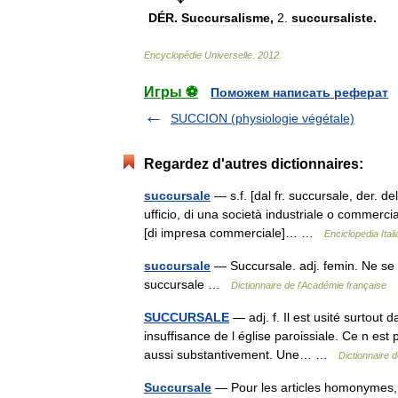
DÉR
.
Succursalisme
,
2
.
succursaliste
.
Encyclopédie
Universelle
.
2012
.
Игры ⚽
Поможем написать реферат
SUCCION (physiologie végétale)
Regardez d'autres dictionnaires:
succursale
— s.f. [dal fr. succursale, der. d
ufficio, di una società industriale o commercia
[di impresa commerciale]… …
Enciclopedia Ital
succursale
— Succursale. adj. femin. Ne se d
succursale …
Dictionnaire de l'Académie française
SUCCURSALE
— adj. f. Il est usité surtout 
insuffisance de l église paroissiale. Ce n est
aussi substantivement. Une… …
Dictionnaire 
Succursale
— Pour les articles homonymes, 