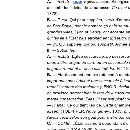
A
. —
RELIG
.,
vieilli
.
Église
succursale
.
Église
accueillir
les
fidèles
de
la
paroisse
.
Ce
n
'
est
1878
).
B
. —
P
.
ext
.
Qui
peut
suppléer
,
servir
d
'
anne
de
Port
-
Royal
,
dont
le
nombre
çà
et
là
se
mult
grandes
villes
,
Lyon
et
Nancy
,
ont
accepté
e
qui
les
lie
à
l
'
État
plus
étroitement
(
Enseign
.
—
Vx
.
Qui
supplée
.
Synon
.
supplétif
.
Armée
II
. —
Subst
.
fém
.
A
. —
RELIG
.
Église
succursale
.
Le
desserva
pourra
être
érigée
en
cure
ou
en
succursale
le
gouvernement
fr
.
et
sa
sainteté
Pie
VII
,
18
B
. —
Établissement
annexe
rattaché
à
un
ét
importants
possédaient
une
succursale
à
leu
rétablissement
des
malades
(
LENOIR
,
Archit
en
province
portent
bien
le
titre
de
«
succurs
même
consécration
.
Elles
lui
servent
plutôt
d
—
P
.
anal
.
Ce
qui
tient
lieu
de
.
Cette
chambr
absent
(
TOEPFFER
,
Nouv
.
genev
.
,
1839
,
p
.
j
'
avais
vécu
selon
son
goût
pour
n
'
être
par
ri
C
. —
COMM
.
,,
Établissement
dépendant
d
'
u
autonomie
`` (
CAP
.
1936
).
Synon
.
agence
,
an