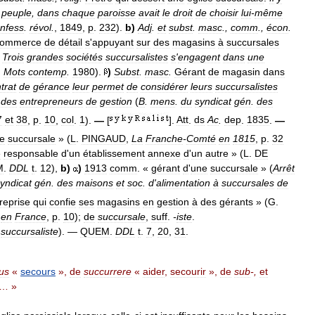
peuple
,
dans
chaque
paroisse
avait
le
droit
de
choisir
lui
-
même
nfess
.
révol
.
,
1849
,
p
.
232
).
b
)
Adj
.
et
subst
.
masc
.,
comm
.,
écon
.
commerce
de
détail
s
'
appuyant
sur
des
magasins
à
succursales
.
Trois
grandes
sociétés
succursalistes
s
'
engagent
dans
une
.
Mots
contemp
.
1980
).
)
Subst
.
masc
.
Gérant
de
magasin
dans
trat
de
gérance
leur
permet
de
considérer
leurs
succursalistes
des
entrepreneurs
de
gestion
(
B
.
mens
.
du
syndicat
gén
.
des
7
et
38
,
p
.
10
,
col
.
1
).
—
[
].
Att
.
ds
Ac
.
dep
.
1835
.
—
e
succursale
» (
L
.
PINGAUD
,
La
Franche
-
Comté
en
1815
,
p
.
32
e
responsable
d
'
un
établissement
annexe
d
'
un
autre
» (
L
.
DE
M
.
DDL
t
.
12
),
b
)
)
1913
comm
. «
gérant
d
'
une
succursale
» (
Arrêt
yndicat
gén
.
des
maisons
et
soc
.
d
'
alimentation
à
succursales
de
reprise
qui
confie
ses
magasins
en
gestion
à
des
gérants
» (
G
.
en
France
,
p
.
10
);
de
succursale
,
suff
.
-
iste
.
.
succursaliste
). —
QUEM
.
DDL
t
.
7
,
20
,
31
.
us
«
secours
»,
de
succurrere
«
aider
,
secourir
»,
de
sub
-,
et
… »