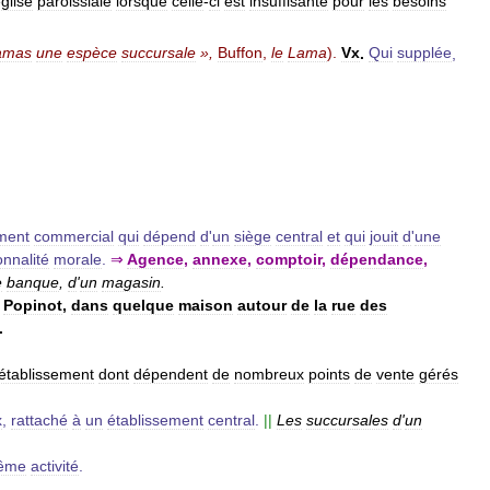
glise
paroissiale
lorsque
celle
-
ci
est
insuffisante
pour
les
besoins
amas
une
espèce
succursale
»,
Buffon
,
le
Lama
).
Vx
.
Qui
supplée
,
ment
commercial
qui
dépend
d
'
un
siège
central
et
qui
jouit
d
'
une
nnalité
morale
.
⇒
Agence
,
annexe
,
comptoir
,
dépendance
,
e
banque
,
d
'
un
magasin
.
Popinot
,
dans
quelque
maison
autour
de
la
rue
des
.
établissement
dont
dépendent
de
nombreux
points
de
vente
gérés
x
,
rattaché
à
un
établissement
central
.
||
Les
succursales
d
'
un
ême
activité
.