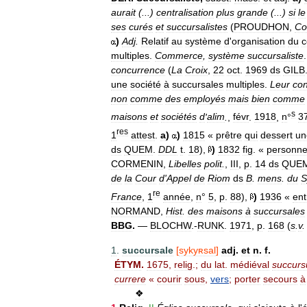
aurait
(...)
centralisation
plus
grande
(...)
si
le
ses
curés
et
succursalistes
(
PROUDHON
,
Co
)
Adj
.
Relatif
au
système
d
'
organisation
du
multiples
.
Commerce
,
système
succursaliste
concurrence
(
La
Croix
,
22
oct
.
1969
ds
GILB
une
société
à
succursales
multiples
.
Leur
con
non
comme
des
employés
mais
bien
comme
s
maisons
et
sociétés
d
'
alim
.
,
févr
.
1918
,
n
°
3
res
1
attest
.
a
)
)
1815
«
prêtre
qui
dessert
un
ds
QUEM
.
DDL
t
.
18
),
)
1832
fig
. «
personn
CORMENIN
,
Libelles
polit
.
,
III
,
p
.
14
ds
QUE
de
la
Cour
d
'
Appel
de
Riom
ds
B
.
mens
.
du
S
re
France
,
1
année
,
n
°
5
,
p
.
88
),
)
1936
«
ent
NORMAND
,
Hist
.
des
maisons
à
succursales
BBG
.
—
BLOCHW
.-
RUNK
.
1971
,
p
.
168
(
s
.
v
1
.
succursale
[
sykyʀsal
]
adj
.
et
n
.
f
.
ÉTYM
.
1675
,
relig
.;
du
lat
.
médiéval
succurs
currere
«
courir
sous
,
vers
;
porter
secours
à
❖