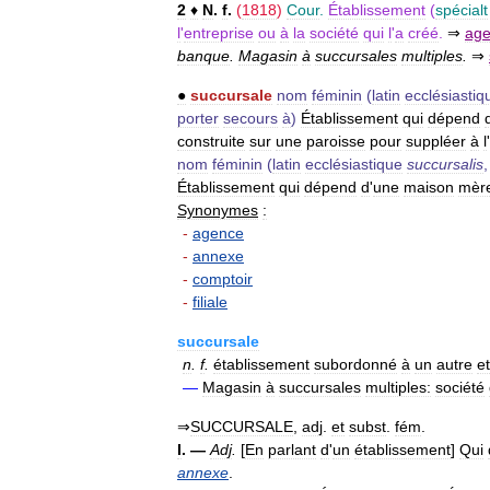
2
♦
N
.
f
.
(
1818
)
Cour
.
Établissement
(
spécialt
l
'
entreprise
ou
à
la
société
qui
l
'
a
créé
.
⇒
ag
banque
.
Magasin
à
succursales
multiples
.
⇒
●
succursale
nom
féminin
(
latin
ecclésiastiq
porter
secours
à
)
Établissement
qui
dépend
construite
sur
une
paroisse
pour
suppléer
à
l
'
nom
féminin
(
latin
ecclésiastique
succursalis
Établissement
qui
dépend
d
'
une
maison
mèr
Synonymes
:
-
agence
-
annexe
-
comptoir
-
filiale
succursale
n
.
f
.
établissement
subordonné
à
un
autre
et
—
Magasin
à
succursales
multiples:
société
⇒
SUCCURSALE
,
adj
.
et
subst
.
fém
.
I
. —
Adj
.
[
En
parlant
d
'
un
établissement
]
Qui
annexe
.