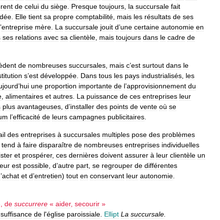
érent
de
celui
du
siège
.
Presque
toujours
,
la
succursale
fait
ndée
.
Elle
tient
sa
propre
comptabilité
,
mais
les
résultats
de
ses
’
entreprise
mère
.
La
succursale
jouit
d
’
une
certaine
autonomie
en
s
ses
relations
avec
sa
clientèle
,
mais
toujours
dans
le
cadre
de
èdent
de
nombreuses
succursales
,
mais
c
’
est
surtout
dans
le
stitution
s
’
est
développée
.
Dans
tous
les
pays
industrialisés
,
les
ujourd
’
hui
une
proportion
importante
de
l
’
approvisionnement
du
e
,
alimentaires
et
autres
.
La
puissance
de
ces
entreprises
leur
s
plus
avantageuses
,
d
’
installer
des
points
de
vente
où
se
um
l
’
efficacité
de
leurs
campagnes
publicitaires
.
il
des
entreprises
à
succursales
multiples
pose
des
problèmes
tend
à
faire
disparaître
de
nombreuses
entreprises
individuelles
ster
et
prospérer
,
ces
dernières
doivent
assurer
à
leur
clientèle
un
leur
est
possible
,
d
’
autre
part
,
se
regrouper
de
différentes
d
’
achat
et
d
’
entretien
)
tout
en
conservant
leur
autonomie
.
,
de
succurrere
«
aider
,
secourir
»
nsuffisance
de
l
'
église
paroissiale
.
Ellipt
La
succursale
.