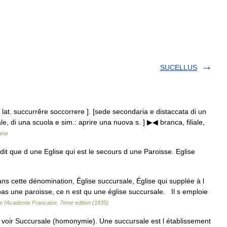
SUCELLUS
el lat. succurrĕre soccorrere ]. [sede secondaria e distaccata di un
le, di una scuola e sim.: aprire una nuova s. ] ▶◀ branca, filiale,
iana
it que d une Eglise qui est le secours d une Paroisse. Eglise
dans cette dénomination, Église succursale, Église qui supplée à l
 pas une paroisse, ce n est qu une église succursale. Il s emploie
de l'Academie Francaise, 7eme edition (1835)
voir Succursale (homonymie). Une succursale est l établissement