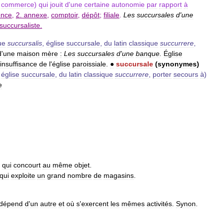
commerce
)
qui
jouit
d
'
une
certaine
autonomie
par
rapport
à
ence
,
2
.
annexe
,
comptoir
,
dépôt
;
filiale
.
Les
succursales
d
'
une
succursaliste
.
ue
succursalis
,
église
succursale
,
du
latin
classique
succurrere
,
d
'
une
maison
mère
:
Les
succursales
d
'
une
banque
.
Église
insuffisance
de
l
'
église
paroissiale
.
●
succursale
(
synonymes
)
,
église
succursale
,
du
latin
classique
succurrere
,
porter
secours
à
)
e
qui
concourt
au
même
objet
.
qui
exploite
un
grand
nombre
de
magasins
.
dépend
d
'
un
autre
et
où
s
'
exercent
les
mêmes
activités
.
Synon
.