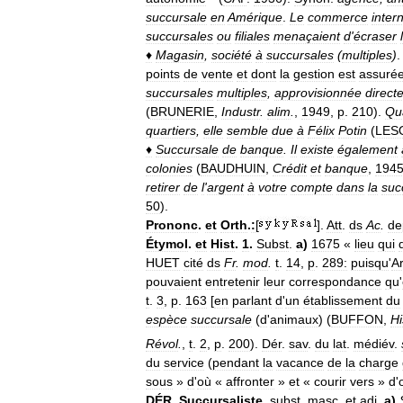
succursale
en
Amérique
.
Le
commerce
inter
succursales
ou
filiales
menaçaient
d
'
écraser
♦
Magasin
,
société
à
succursales
(
multiples
)
points
de
vente
et
dont
la
gestion
est
assuré
succursales
multiples
,
approvisionnée
direct
(
BRUNERIE
,
Industr
.
alim
.
,
1949
,
p
.
210
).
Qu
quartiers
,
elle
semble
due
à
Félix
Potin
(
LES
♦
Succursale
de
banque
.
Il
existe
également
colonies
(
BAUDHUIN
,
Crédit
et
banque
,
194
retirer
de
l
'
argent
à
votre
compte
dans
la
suc
50
).
Prononc
.
et
Orth
.
:
[
].
Att
.
ds
Ac
.
de
Étymol
.
et
Hist
.
1
.
Subst
.
a
)
1675
«
lieu
qui
HUET
cité
ds
Fr
.
mod
.
t
.
14
,
p
.
289:
puisqu
'
Ar
pouvaient
entretenir
leur
correspondance
qu
'
t
.
3
,
p
.
163
[
en
parlant
d
'
un
établissement
du
espèce
succursale
(
d
'
animaux
) (
BUFFON
,
Hi
Révol
.
,
t
.
2
,
p
.
200
).
Dér
.
sav
.
du
lat
.
médiév
.
du
service
(
pendant
la
vacance
de
la
charge
sous
»
d
'
où
«
affronter
»
et
«
courir
vers
»
d
'
DÉR
.
Succursaliste
,
subst
.
masc
.
et
adj
.
a
)