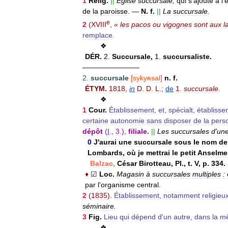
1
Relig
.
||
Église
succursale
,
qui
s
'
ajoute
à
l
'
é
de
la
paroisse
.
—
N
.
f
.
||
La
succursale
.
e
2
(
XVIII
,
«
les
pacos
ou
vigognes
sont
aux
l
remplace
.
❖
DÉR
.
2
.
Succursale
,
1
.
succursaliste
.
————————
2
.
succursale
[
sykyʀsal
]
n
.
f
.
ÉTYM
.
1818
,
in
D
.
D
.
L
.;
de
1
.
succursale
.
❖
1
Cour
.
Établissement
,
et
,
spécialt
,
établisse
certaine
autonomie
sans
disposer
de
la
perso
dépôt
(
I
.,
3
.),
filiale
.
||
Les
succursales
d
'
un
0
J
'
aurai
une
succursale
sous
le
nom
de
Lombards
,
où
je
mettrai
le
petit
Anselme
Balzac
,
César
Birotteau
,
Pl
.,
t
.
V
,
p
.
334
.
♦
☑
Loc
.
Magasin
à
succursales
multiples
:
par
l
'
organisme
central
.
2
(
1835
).
Établissement
,
notamment
religieu
séminaire
.
3
Fig
.
Lieu
qui
dépend
d
'
un
autre
,
dans
la
m
❖