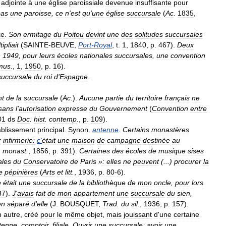
adjointe
à
une
église
paroissiale
devenue
insuffisante
pour
pas
une
paroisse
,
ce
n
'
est
qu
'
une
église
succursale
(
Ac
.
1835
,
xe
.
Son
ermitage
du
Poitou
devint
une
des
solitudes
succursales
ipliait
(
SAINTE
-
BEUVE
,
Port
-
Royal
,
t
.
1
,
1840
,
p
.
467
).
Deux
n
1949
,
pour
leurs
écoles
nationales
succursales
,
une
convention
mus
.
,
1
,
1950
,
p
.
16
).
succursale
du
roi
d
'
Espagne
.
nt
de
la
succursale
(
Ac
.
).
Aucune
partie
du
territoire
français
ne
sans
l
'
autorisation
expresse
du
Gouvernement
(
Convention
entre
01
ds
Doc
.
hist
.
contemp
.
,
p
.
109
).
ablissement
principal
.
Synon
.
antenne
.
Certains
monastères
r
infirmerie:
c
'
était
une
maison
de
campagne
destinée
au
.
monast
.
,
1856
,
p
.
391
).
Certaines
des
écoles
de
musique
sises
ales
du
Conservatoire
de
Paris
»
:
elles
ne
peuvent
(...)
procurer
la
e
pépinières
(
Arts
et
litt
.
,
1936
,
p
.
80
-
6
).
e
était
une
succursale
de
la
bibliothèque
de
mon
oncle
,
pour
lors
87
).
J
'
avais
fait
de
mon
appartement
une
succursale
du
sien
,
en
séparé
d
'
elle
(
J
.
BOUSQUET
,
Trad
.
du
sil
.
,
1936
,
p
.
157
).
n
autre
,
créé
pour
le
même
objet
,
mais
jouissant
d
'
une
certaine
tenne
,
comptoir
,
filiale
.
Ouvrir
une
succursale
;
avoir
une